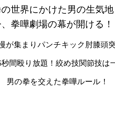
拳の世界にかけた男の生気地
今、拳嘩劇場の幕が開ける！
慢が集まりパンチキック肘膝頭
5秒間殴り放題！絞め技関節技は
男の拳を交えた拳嘩ルール！