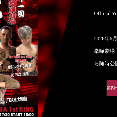
Officia
2026年
拳嘩劇場
ら随時公
第四