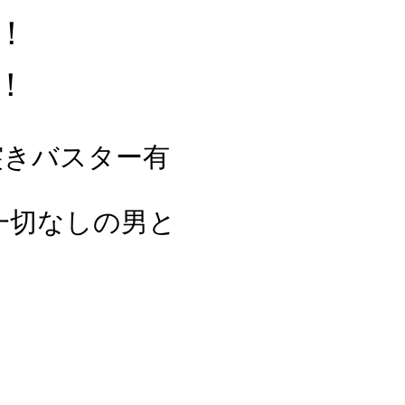
！
！
突きバスター有
一切なしの男と